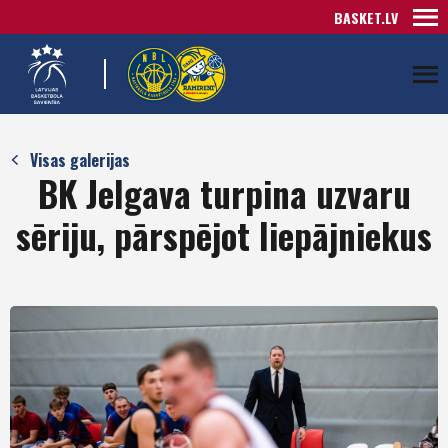
BASKET.LV
Visas galerijas
BK Jelgava turpina uzvaru
sēriju, pārspējot liepājniekus