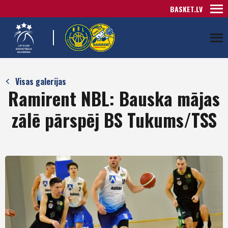
BASKET.LV
Visas galerijas
Ramirent NBL: Bauska mājas
zālē pārspēj BS Tukums/TSS