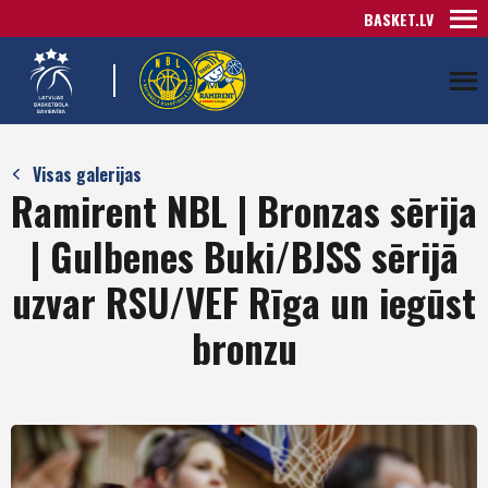
BASKET.LV
Visas galerijas
Ramirent NBL | Bronzas sērija
| Gulbenes Buki/BJSS sērijā
uzvar RSU/VEF Rīga un iegūst
bronzu